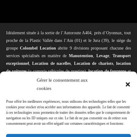
Idéalement située à la sortie de l’Autoroute A404, près d’Oyonnax, tout
proche de la Plastic Vallée dans l’Ain (01) et le Jura (39), le siège du
groupe
Colombel Location
abrite 9 divisions proposant chacune des
services spécialisés en matière de
Manutention
,
Levage
,
Transport
exceptionnel
,
Location de nacelles
,
Location de chariots
,
location
de voitures
(y compris véhicules de prestige),
location de fourgons
et
camping-car,
Stockage logistique
,
Négoce
(achat et vente de matériel)
Gérer le consentement aux
et
Pépinière d’entreprises
. Notre domaine d’intervention couvre
cookies
l’ensemble de la zone Europe. Notre spécialité : la mise en place de
Pour offrir les meilleures expériences, nous utilisons des technologies telles que les
machines spéciales comme
les presses à injection
, les
presses
cookies pour stocker et/ou accéder aux informations des appareils. Le fait de consentir
verticales
, les
machines outils
, le
déménagement
d’usines clé en main
à ces technologies nous permettra de traiter des données telles que le comportement de
(sortie des machines, transfert, remise en place…). Nos équipes de
navigation ou les ID uniques sur ce site. Le fait de ne pas consentir ou de retirer son
consentement peut avoir un effet négatif sur certaines caractéristiques et fonctions.
personnels sont spécialisées dans leur domaine et notre matériel sans
cesse renouvelé (
portiques de manutention
,
tortues
,
grues