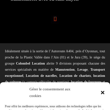
Idéalement située à la sortie de l’Autoroute A404, près d’Oyonnax, tout
proche de la Plastic Vallée dans l’Ain (01) et le Jura (39), le siège du
groupe
Colombel Location
abrite 9 divisions proposant chacune des
services spécialisés en matière de
Manutention
,
Levage
,
Transport
exceptionnel
,
Location de nacelles
,
Location de chariots
,
location
de voitures
(y compris véhicules de prestige),
location de fourgons
et
camping-car,
Stockage logistique
,
Négoce
(achat et vente de matériel)
Gérer le consentement aux
et
Pépinière d’entreprises
. Notre domaine d’intervention couvre
cookies
l’ensemble de la zone Europe. Notre spécialité : la mise en place de
Pour offrir les meilleures expériences, nous utilisons des technologies telles que les
machines spéciales comme
les presses à injection
, les
presses